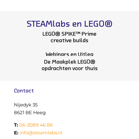
STEAMlabs en LEGO®
Education
LEGO® SPIKE™ Prime
creative builds
Webinars en Uitleg
De Maakplek LEGO®
opdrachten voor thuis
Contact
Nijedyk 35
8621 BE Heeg
T:
06-3089 46 86
E:
info@steamlabs.nl