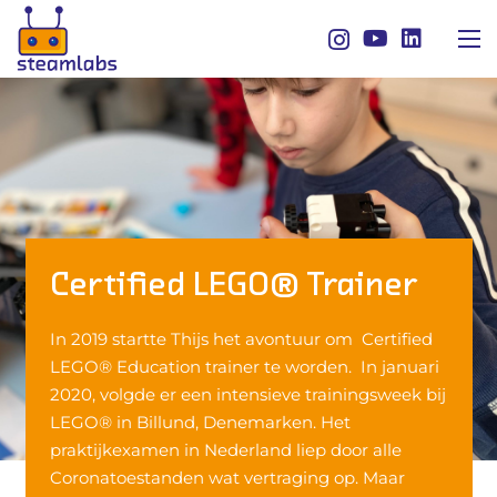
Certified LEGO® Trainer
In 2019 startte Thijs het avontuur om Certified
LEGO® Education trainer te worden. In januari
2020, volgde er een intensieve trainingsweek bij
LEGO® in Billund, Denemarken. Het
praktijkexamen in Nederland liep door alle
Coronatoestanden wat vertraging op. Maar