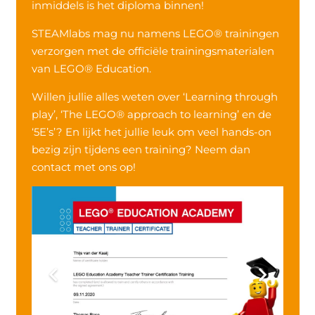
inmiddels is het diploma binnen!
STEAMlabs mag nu namens LEGO® trainingen
verzorgen met de officiële trainingsmaterialen
van LEGO® Education.
Willen jullie alles weten over ‘Learning through
play’, ‘The LEGO® approach to learning’ en de
‘5E’s’? En lijkt het jullie leuk om veel hands-on
bezig zijn tijdens een training? Neem dan
contact met ons op!