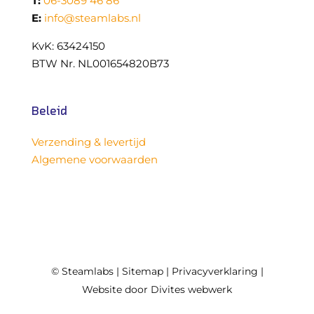
T:
06-3089 46 86
E:
info@steamlabs.nl
KvK: 63424150
BTW Nr. NL001654820B73
Beleid
Verzending & levertijd
Algemene voorwaarden
©
Steamlabs |
Sitemap
|
Privacyverklaring
|
Website door
Divites webwerk