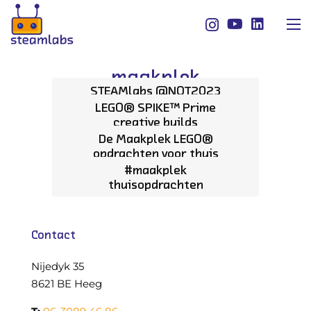
maakplek
STEAMlabs @NOT2023
LEGO® SPIKE™ Prime
creative builds
De Maakplek LEGO®
opdrachten voor thuis
#maakplek
thuisopdrachten
Contact
Nijedyk 35
8621 BE Heeg