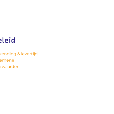
eleid
zending & levertijd
gemene
orwaarden