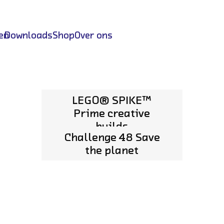
en
Downloads
Shop
Over ons
LEGO® SPIKE™
heutink
Prime creative
builds
Challenge 48 Save
the planet