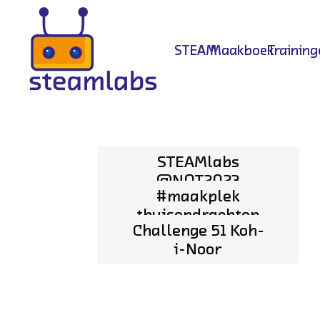
STEAM
Maakboek
Training
STEAMlabs
@NOT2023
#maakplek
thuisopdrachten
Challenge 51 Koh-
i-Noor