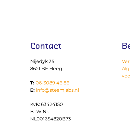
Contact
B
Nijedyk 35
Ver
8621 BE Heeg
Al
vo
T:
06-3089 46 86
E:
info@steamlabs.nl
KvK: 63424150
BTW Nr.
NL001654820B73