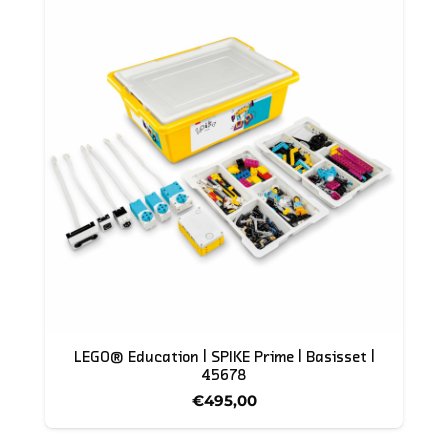
De leerkracht of docent heeft per set de
beschikking over veertig kant-en-klare
digitale lesplannen en duidelijke
handleidingen. Deze zijn inbegrepen bij de
set. Er is geen licentie nodig.
De lessen zijn 45 minuten lang en ze
hebben telkens dezelfde herkenbare
structuur.
Leerlingen werken met z’n vieren met één
set.
De leerlingen hebben geen devices nodig
De 11+ set bevat de dubbele motor, de
controller, de enkle motor en de
et
LEGO® Education | SPIKE Prime | Basisset |
kleursensor. Verder de NFC kaartjes en
45678
een USB-C oplaadkabel
€
495,00
BELANGRIJK: De Science sets zijn niet