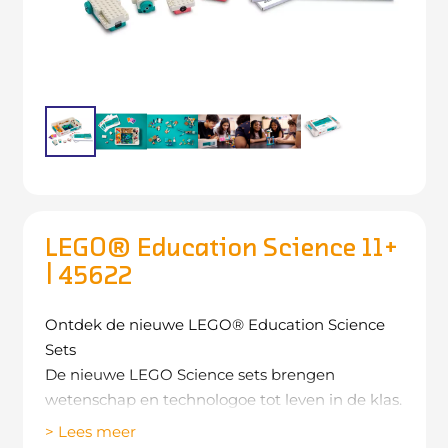
LEGO® Education Science 11+
| 45622
Ontdek de nieuwe LEGO® Education Science
Sets
De nieuwe LEGO Science sets brengen
wetenschap en technologoe tot leven in de klas.
Met hands-on bouwopdrachten en interactieve
> Lees meer