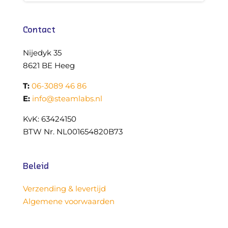
Met de los verkrijgbare multilader laadt je acht
elementen ( vier sets 5+) tegelijk.
Contact
Voor vragen, workshops, uitleg en training
Nijedyk 35
zijn we natuurlijk bereikbaar.
8621 BE Heeg
De CS & AI 8+ set is bedoeld voor bovenbouw
T:
06-3089 46 86
basisonderwijs,
E:
info@steamlabs.nl
De CS & AI 11+ set is bedoeld voor onderbouw
voortgezet onderwijs
KvK: 63424150
BTW Nr. NL001654820B73
Beleid
Verzending & levertijd
Algemene voorwaarden