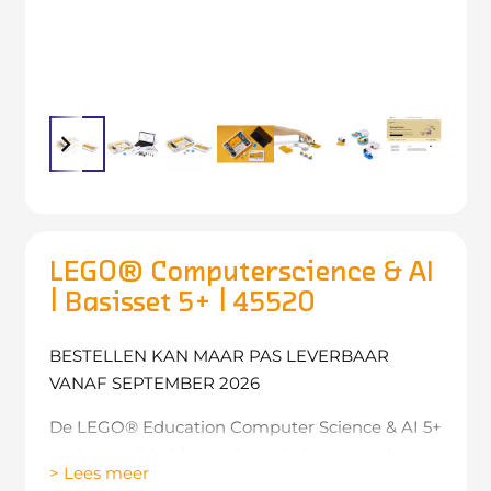
LEGO® Computerscience & AI
| Basisset 5+ | 45520
BESTELLEN KAN MAAR PAS LEVERBAAR
VANAF SEPTEMBER 2026
De LEGO® Education Computer Science & AI 5+
set is ontwikkeld voor de onderbouw van het
> Lees meer
basisonderwijs