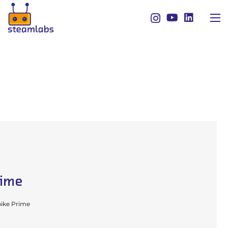
rime
ike Prime