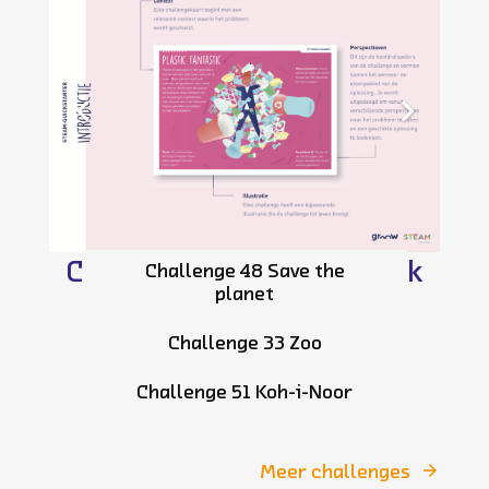
Challenges in de praktijk
Challenge 48 Save the
planet
Challenge 33 Zoo
Challenge 51 Koh-i-Noor
Meer challenges
arrow_forward