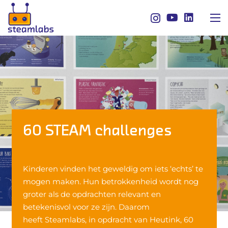
60 STEAM challenges
Kinderen vinden het geweldig om iets ‘echts’ te
mogen maken. Hun betrokkenheid wordt nog
groter als de opdrachten relevant en
betekenisvol voor ze zijn. Daarom
heeft Steamlabs, in opdracht van Heutink, 60